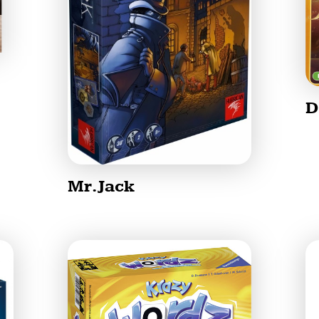
D
Mr.Jack