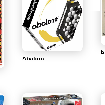
b
Abalone