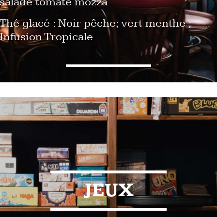
salade tomate mozza
Thé glacé : Noir pêche; vert menthe ;
Infusion Tropicale
JEUX