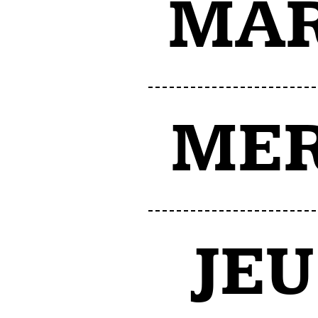
MA
ME
JEU