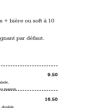
s + bière ou soft à 10
gnant par défaut.
9.50
lade,
tes maison
16.50
, double