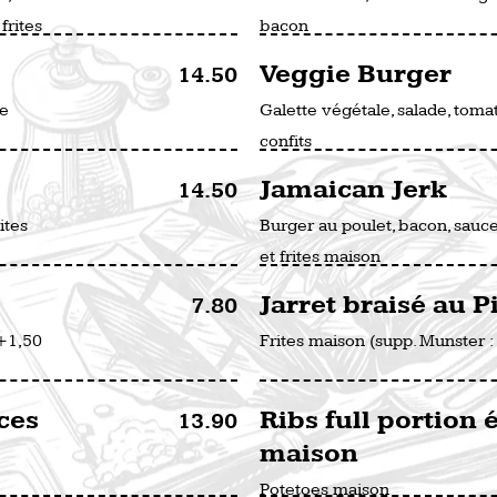
frites
bacon
Veggie Burger
14.50
re
Galette végétale, salade, toma
confits
Jamaican Jerk
14.50
ites
Burger au poulet, bacon, sauce
et frites maison
Jarret braisé au P
7.80
 +1,50
Frites maison (supp. Munster :
ces
Ribs full portion 
13.90
maison
Potetoes maison