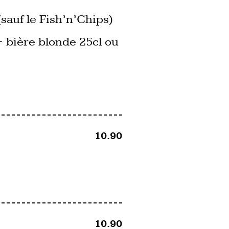
(sauf le Fish’n’Chips)
+ bière blonde 25cl ou
10.90
10.90