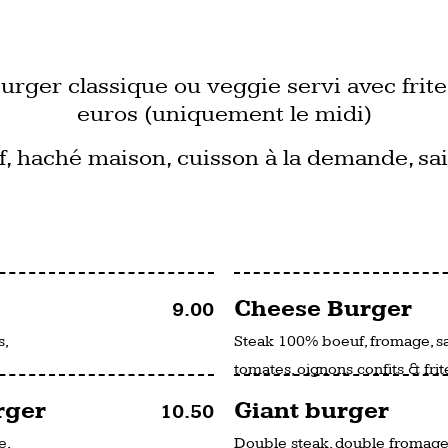
urger classique ou veggie servi avec frite
euros (uniquement le midi)
, haché maison, cuisson à la demande, sai
Cheese Burger
9.00
s,
Steak 100% boeuf, fromage, sa
tomates, oignons confits & fri
rger
Giant burger
10.50
e,
Double steak, double fromage