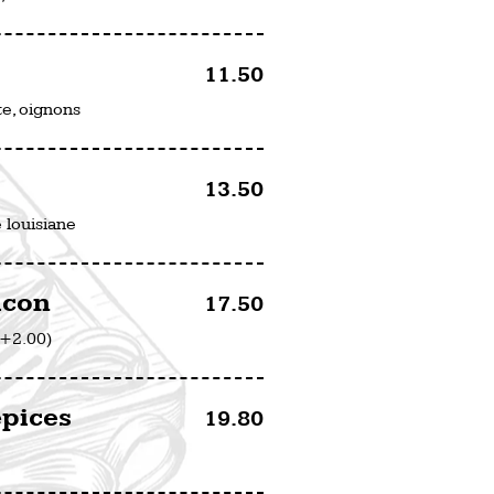
11.50
te, oignons
13.50
 louisiane
icon
17.50
 +2.00)
épices
19.80